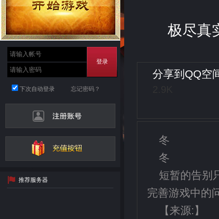
极尽真
登录
分享到
QQ空
2.9K
下次自动登录
忘记密码？
冬
冬
短暂的告别只
推荐服务器
完善游戏中的问
【来源:】