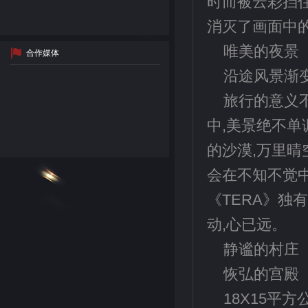
时而被云彩挡住
消灭了画面中
唯美的夜景
合作媒体
沿途风景渐
旅行的意义不
中,美景绝不单
的沙漠,万里晴
会在不知不觉中
《TERA》独
动,心已远。
静谧的村庄
恢弘的宫殿
18X15平