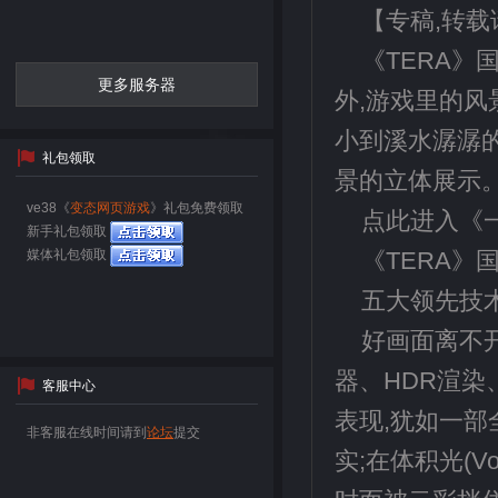
【专稿,转
《TERA》
更多服务器
外,游戏里的风
小到溪水潺潺
礼包领取
景的立体展示
ve38《
变态网页游戏
》礼包免费领取
点此进入《一
新手礼包领取
媒体礼包领取
《TERA》
五大领先技
好画面离不开
器、HDR渲染
客服中心
表现,犹如一部
非客服在线时间请到
论坛
提交
实;在体积光(V