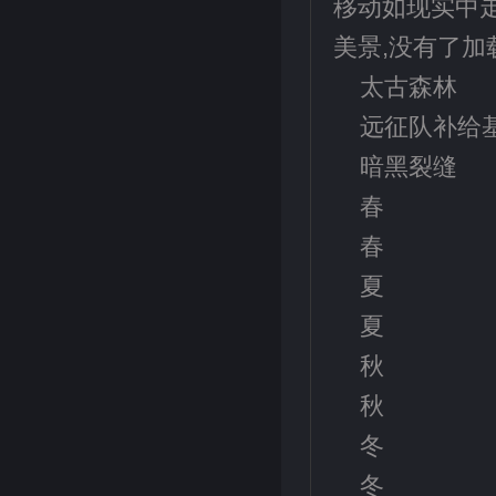
移动如现实中走
美景,没有了加
太古森林
远征队补给
暗黑裂缝
春
春
夏
夏
秋
秋
冬
冬