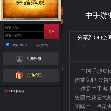
中手游
登录
分享到
QQ空
2.9K
下次自动登录
忘记密码？
中国手游集
体被免职,公
这是中手游上
推荐服务器
集团总裁应书
闵曙中、卓星