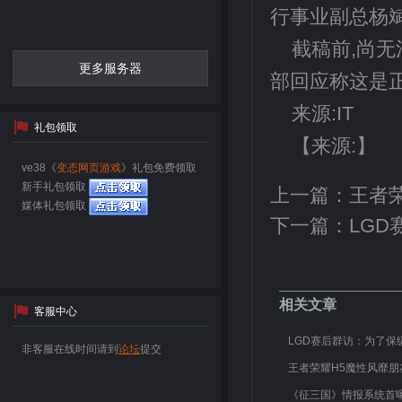
行事业副总杨
截稿前,尚
更多服务器
部回应称这是
来源:IT
礼包领取
【来源:】
ve38《
变态网页游戏
》礼包免费领取
新手礼包领取
上一篇：
王者
媒体礼包领取
下一篇：
LG
相关文章
客服中心
LGD赛后群访：为了保
非客服在线时间请到
论坛
提交
王者荣耀H5魔性风靡朋
《征三国》情报系统首曝