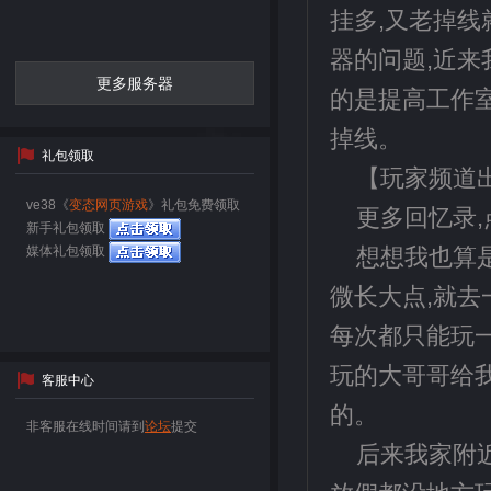
挂多,又老掉线
器的问题,近来
更多服务器
的是提高工作室
掉线。
礼包领取
【玩家频道出
ve38《
变态网页游戏
》礼包免费领取
更多回忆录,
新手礼包领取
媒体礼包领取
想想我也算
微长大点,就去
每次都只能玩
玩的大哥哥给我
客服中心
的。
非客服在线时间请到
论坛
提交
后来我家附