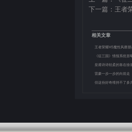
下一篇：
王者
相关文章
王者荣耀H5魔性风靡朋
《征三国》情报系统首曝
皇甫诗诗轻柔的靠在徐
雷豪一步一步的向前走
但这份好奇维持不了多