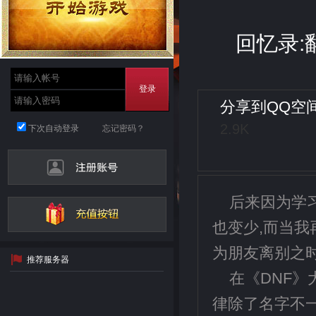
回忆录:
登录
分享到
QQ空
2.9K
下次自动登录
忘记密码？
后来因为学
也变少,而当我
为朋友离别之
推荐服务器
在《DNF
律除了名字不