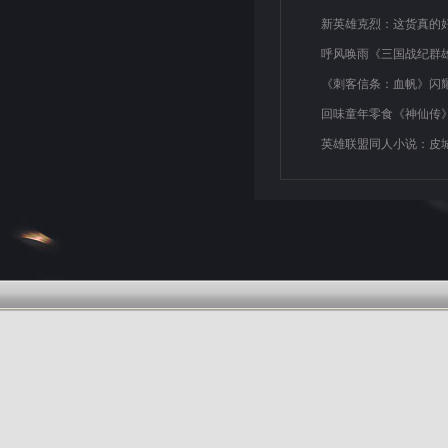
新英雄克烈：这货真的好
呼风唤雨《三国战纪群
《刺客信条：血帆》闪耀
回味童年零食《神仙传》
英雄联盟同人小说：皮