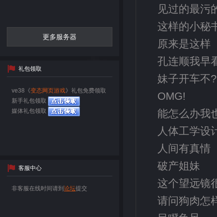
见过的最污
这样的小秘
更多服务器
原来是这样
孔连顺我早
礼包领取
妹子开车不?
ve38《
变态网页游戏
》礼包免费领取
OMG!
新手礼包领取
媒体礼包领取
能怎么办我
人体工学设
人间有真情
破产姐妹
客服中心
这个望远镜
非客服在线时间请到
论坛
提交
请问狗肉怎