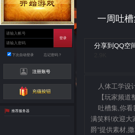
一周吐槽
登录
分享到
QQ空
2.9K
下次自动登录
忘记密码？
人体工学设
【玩家频道整
吐槽集,你看
推荐服务器
满笑料!欢迎大
爵”提供素材,撒