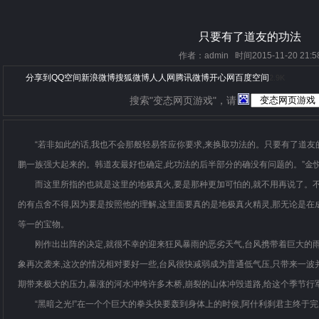
只要有了道友的功法
作者：admin 时间2015-11-20 21:5
分享到
QQ空间
新浪微博
搜狐微博
人人网
腾讯微博
开心网
百度空间
2.9K
搜索"变态网页游戏"，请
“若非如此的话,我也不会那般轻易答应你要求,来换取功法的。只要有了道友
鹏一族强大起来的。韩道友最好也确定,此功法的后半部分的确没有问题的。”金
而这里所指的也就是这里的地极真火,要是那种更加可怕的,就不用再说了。不
的有点舍不得,因为要是按照他的理解,这里面要真的是地极真火精灵,那无论是在
等一的宝物。
刚作出出阵的决定,就很不幸的迎来狂风暴雨的恶劣天气,台风携带着巨大的
象再次袭来,这次的情况相对要好一些,台风很快减弱成为普通低气压,只带来一波
期带来极大的压力,暴涨的河水冲垮许多木桥,崩裂的山体冲毁道路,给这个季节行
“黑暗之光!”在一个个巨大的拳头快要轰到身体上的时侯,阿什利刹君主终于