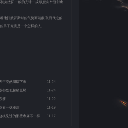
那恍如太阳一般的光球一成形,便向外迸射出
着他打败罗斯时的气势而消散,取而代之的
变的男子究竟是一个怎样的人。
天空突然阴暗下来
11-24
型都酷似超级巨蝎
11-24
弓箭
11-22
烁着一抹凌厉
11-19
赵枫见过的那些寺庙不一样
11-17