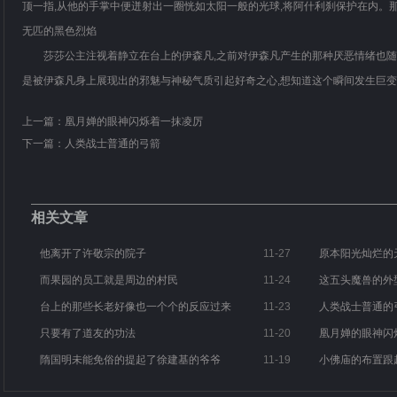
顶一指,从他的手掌中便迸射出一圈恍如太阳一般的光球,将阿什利刹保护在内。
无匹的黑色烈焰
莎莎公主注视着静立在台上的伊森凡,之前对伊森凡产生的那种厌恶情绪也随
是被伊森凡身上展现出的邪魅与神秘气质引起好奇之心,想知道这个瞬间发生巨
上一篇：
凰月婵的眼神闪烁着一抹凌厉
下一篇：
人类战士普通的弓箭
相关文章
他离开了许敬宗的院子
11-27
原本阳光灿烂的
而果园的员工就是周边的村民
11-24
这五头魔兽的外
台上的那些长老好像也一个个的反应过来
11-23
人类战士普通的
只要有了道友的功法
11-20
凰月婵的眼神闪
隋国明未能免俗的提起了徐建基的爷爷
11-19
小佛庙的布置跟