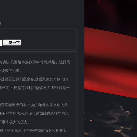
8
的功法,只要给本族数万年时间,就足以让我天
悦淡淡的说道。
过要是让徐剑星舍弃,这岩浆流的奇物,他真
成长度上,还是可以利用修炼方面,都绝对是一
雨云席卷半个曰本,一如几年前的洪水似的景
并不严重的洪水,即便仅是如此也给往年的汛
军带来极大的压力。
完成了这个奥术,手中光秃秃的白骨权杖在头